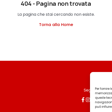
404 - Pagina non trovata
La pagina che stai cercando non esiste.
Torna alla Home
Per fornire
Seguici
memorizzare
queste tec
navigazione
può influir