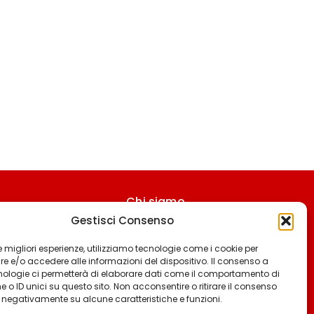
Chi siamo
Gestisci Consenso
Contattaci
Termini & Condizioni
 le migliori esperienze, utilizziamo tecnologie come i cookie per
 e/o accedere alle informazioni del dispositivo. Il consenso a
Cookie policy
nologie ci permetterà di elaborare dati come il comportamento di
 o ID unici su questo sito. Non acconsentire o ritirare il consenso
Privacy policy
e negativamente su alcune caratteristiche e funzioni.