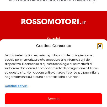
Seguici
Gestisci Consenso
Per fornire le migliori esperienze, utilizziamo tecnologie come i
cookie per memorizzare e/o accedere alle informazioni del
Chi siamo
dispositivo. Il consenso a queste tecnologie ci permetterà di
elaborare dati come il comportamento di navigazione o ID unici
Contattaci
su questo sito. Non acconsentire o ritirare il consenso può influire
negativamente su alcune caratteristiche e funzioni.
Termini & Condizioni
Cookie policy
Gestisci servizi
Privacy policy
Accetta
Cookie settings