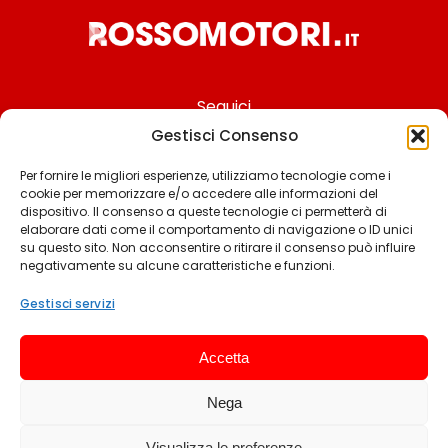
Seguici
Gestisci Consenso
Per fornire le migliori esperienze, utilizziamo tecnologie come i
cookie per memorizzare e/o accedere alle informazioni del
Chi siamo
dispositivo. Il consenso a queste tecnologie ci permetterà di
elaborare dati come il comportamento di navigazione o ID unici
Contattaci
su questo sito. Non acconsentire o ritirare il consenso può influire
negativamente su alcune caratteristiche e funzioni.
Termini & Condizioni
Cookie policy
Gestisci servizi
Privacy policy
Accetta
Cookie settings
Nega
© 2025 Rossomotori.it. Tutti i diritti riservati.
Visualizza le preferenze