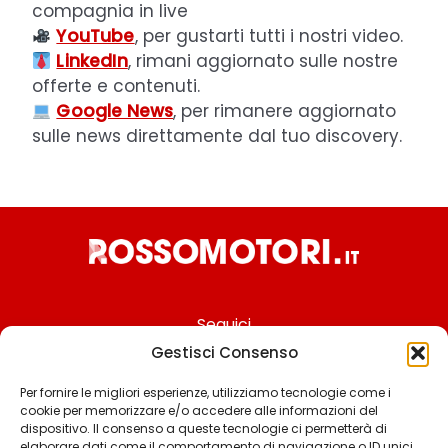
compagnia in live
YouTube
, per gustarti tutti i nostri video.
LinkedIn
, rimani aggiornato sulle nostre
offerte e contenuti.
Google News
, per rimanere aggiornato
sulle news direttamente dal tuo discovery.
Seguici
Gestisci Consenso
Per fornire le migliori esperienze, utilizziamo tecnologie come i
cookie per memorizzare e/o accedere alle informazioni del
Chi siamo
dispositivo. Il consenso a queste tecnologie ci permetterà di
elaborare dati come il comportamento di navigazione o ID unici