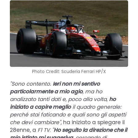
Photo Credit: Scuderia Ferrari HP/X
"Sono contento.
Ieri non mi sentivo
particolarmente a mio agio
, ma ho
analizzato tanti dati e, poco alla volta,
ho
iniziato a capire meglio
il quadro generale:
perché stai faticando e quali sono gli aspetti
che devi cambiare"
, ha iniziato a spiegare il
28enne, a
F1 TV
.
"
Ho seguito la direzione che il
mio istinto mi suggeriva
, cercando di