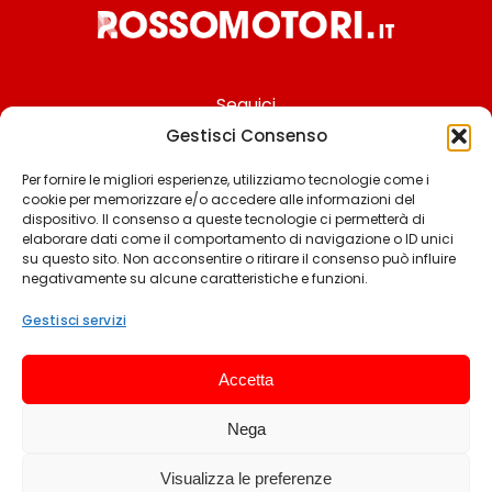
Seguici
Gestisci Consenso
Per fornire le migliori esperienze, utilizziamo tecnologie come i
cookie per memorizzare e/o accedere alle informazioni del
Chi siamo
dispositivo. Il consenso a queste tecnologie ci permetterà di
elaborare dati come il comportamento di navigazione o ID unici
Contattaci
su questo sito. Non acconsentire o ritirare il consenso può influire
negativamente su alcune caratteristiche e funzioni.
Termini & Condizioni
Cookie policy
Gestisci servizi
Privacy policy
Accetta
Cookie settings
Nega
© 2025 Rossomotori.it. Tutti i diritti riservati.
Visualizza le preferenze