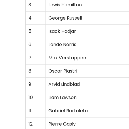
3
Lewis Hamilton
4
George Russell
5
Isack Hadjar
6
Lando Norris
7
Max Verstappen
8
Oscar Piastri
9
Arvid Lindblad
10
Liam Lawson
11
Gabriel Bortoleto
12
Pierre Gasly