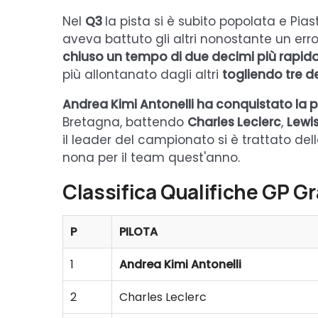
Nel
Q3
la pista si è subito popolata e Pias
aveva battuto gli altri nonostante un er
chiuso un tempo di due decimi più rapid
più allontanato dagli altri
togliendo tre d
Andrea Kimi Antonelli ha conquistato la p
Bretagna, battendo
Charles Leclerc
,
Lewi
il leader del campionato si è trattato del
nona per il team quest'anno.
Classifica Qualifiche GP G
P
PILOTA
1
Andrea Kimi Antonelli
2
Charles Leclerc