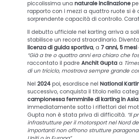
piccolissima una
naturale inclinazione
per
rapporto con i mezzi a quattro ruote si è 
sorprendente capacità di controllo. Caratt
Il debutto ufficiale nel karting arriva a sol
stabilisce un record straordinario. Divent
licenza di guida sportiva
, a
7 anni, 5 mesi 
“Già a tre o quattro anni era chiaro che fo
raccontato il padre
Anchit Gupta
a
Times
di un triciclo, mostrava sempre grande con
Nel
2024
poi, esordisce nel
National Kart
successivo, conquista il titolo nella cate
campionessa femminile di karting in Asia
immediatamente sotto i riflettori del moto
Gupta non è stata priva di difficoltà.
“Il 
infrastrutture per il motorsport nel Nord del
importanti non offrono strutture paragonabi
Uniti o in Europa”
.