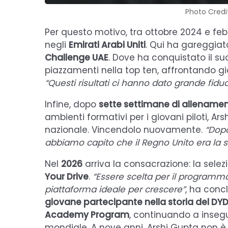
Photo Credi
Per questo motivo, tra ottobre 2024 e febb
negli
Emirati Arabi Uniti
. Qui ha gareggiato
Challenge UAE
. Dove ha conquistato il s
piazzamenti nella top ten, affrontando gio
“Questi risultati ci hanno dato grande fiduc
Infine, dopo
sette settimane di allenamen
ambienti formativi per i giovani piloti, Ar
nazionale. Vincendolo nuovamente.
“Dopo
abbiamo capito che il Regno Unito era la s
Nel
2026
arriva la consacrazione: la sel
Your Drive
.
“Essere scelta per il programm
piattaforma ideale per crescere”
, ha conc
giovane partecipante nella storia del DY
Academy Program
, continuando a insegui
mondiale. A nove anni, Arshi Gupta non è