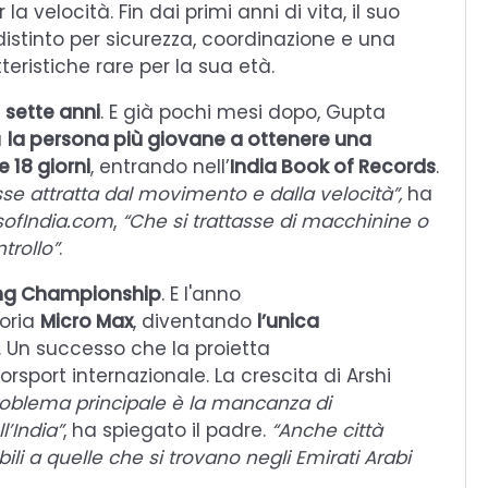
 la velocità. Fin dai primi anni di vita, il suo
distinto per sicurezza, coordinazione e una
eristiche rare per la sua età.
i
sette anni
. E già pochi mesi dopo, Gupta
a
la persona più giovane a ottenere una
e 18 giorni
, entrando nell’
India Book of Records
.
sse attratta dal movimento e dalla velocità”,
ha
ofIndia.com
,
“Che si trattasse di macchinine o
trollo”
.
ing Championship
. E l'anno
goria
Micro Max
, diventando
l’unica
. Un successo che la proietta
rsport internazionale. La crescita di Arshi
problema principale è la mancanza di
l’India”
, ha spiegato il padre.
“Anche città
li a quelle che si trovano negli Emirati Arabi