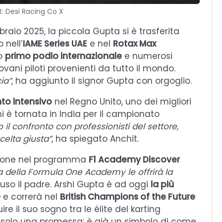
t: Desi Racing Co X
raio 2025, la piccola Gupta si è trasferita
 nell’
IAME Series UAE
e nel
Rotax Max
uo
primo podio internazionale
e numerosi
vani piloti provenienti da tutto il mondo.
ia”
, ha aggiunto il signor Gupta con orgoglio.
to intensivo
nel Regno Unito, uno dei migliori
shi è tornata in India per il campionato
 il confronto con professionisti del settore,
celta giusta”
, ha spiegato Anchit.
ezione nel programma
F1 Academy Discover
a della Formula One Academy le offrirà la
luso il padre. Arshi Gupta è ad oggi
la più
D
e correrà nel
British Champions of the Future
re il suo sogno tra le élite del karting
 solo una promessa: è già un simbolo di come