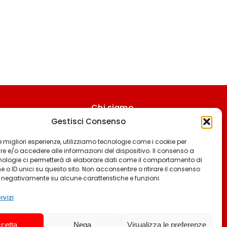
Chi siamo
Gestisci Consenso
Contattaci
Termini & Condizioni
 le migliori esperienze, utilizziamo tecnologie come i cookie per
 e/o accedere alle informazioni del dispositivo. Il consenso a
Cookie policy
nologie ci permetterà di elaborare dati come il comportamento di
 o ID unici su questo sito. Non acconsentire o ritirare il consenso
Privacy policy
e negativamente su alcune caratteristiche e funzioni.
Cookie settings
rvizi
cetta
Nega
Visualizza le preferenze