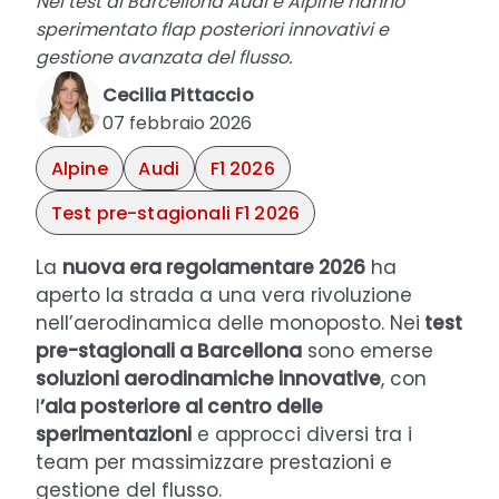
Nei test di Barcellona Audi e Alpine hanno
sperimentato flap posteriori innovativi e
gestione avanzata del flusso.
Cecilia Pittaccio
07 febbraio 2026
Alpine
Audi
F1 2026
Test pre-stagionali F1 2026
La
nuova era regolamentare 2026
ha
aperto la strada a una vera rivoluzione
nell’aerodinamica delle monoposto. Nei
test
pre-stagionali a Barcellona
sono emerse
soluzioni aerodinamiche innovative
, con
l
’ala posteriore al centro delle
sperimentazioni
e approcci diversi tra i
team per massimizzare prestazioni e
gestione del flusso.