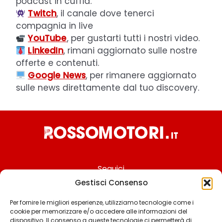
podcast in cuffia.
Twitch
, il canale dove tenerci
compagnia in live
YouTube
, per gustarti tutti i nostri video.
LinkedIn
, rimani aggiornato sulle nostre
offerte e contenuti.
Google News
, per rimanere aggiornato
sulle news direttamente dal tuo discovery.
Seguici
Gestisci Consenso
Per fornire le migliori esperienze, utilizziamo tecnologie come i
cookie per memorizzare e/o accedere alle informazioni del
Chi siamo
dispositivo. Il consenso a queste tecnologie ci permetterà di