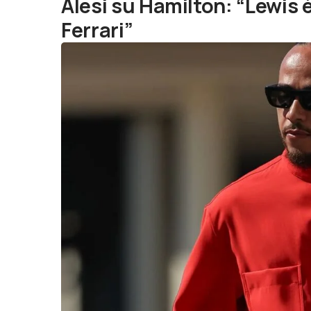
Alesi su Hamilton: “Lewis 
Ferrari”