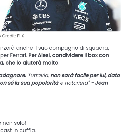
 Credit: F1 X
luenzerà anche il suo compagno di squadra,
per Ferrari.
Per Alesi, condividere il box con
a, che lo aiuterà molto
:
guadagnare.
Tuttavia,
non sarà facile per lui, dato
on sé la sua popolarità
e notorietà"
- Jean
e non solo!
cast in cuffia.