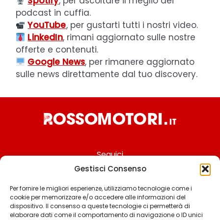
Spotify
, per ascoltare il meglio dei
podcast in cuffia.
YouTube
, per gustarti tutti i nostri video.
LinkedIn
, rimani aggiornato sulle nostre
offerte e contenuti.
Google News
, per rimanere aggiornato
sulle news direttamente dal tuo discovery.
Seguici
Gestisci Consenso
Per fornire le migliori esperienze, utilizziamo tecnologie come i
cookie per memorizzare e/o accedere alle informazioni del
Chi siamo
dispositivo. Il consenso a queste tecnologie ci permetterà di
elaborare dati come il comportamento di navigazione o ID unici
Contattaci