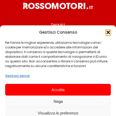
Seguici
Gestisci Consenso
Per fornire le migliori esperienze, utilizziamo tecnologie come i
cookie per memorizzare e/o accedere alle informazioni del
Chi siamo
dispositivo. Il consenso a queste tecnologie ci permetterà di
elaborare dati come il comportamento di navigazione o ID unici
Contattaci
su questo sito. Non acconsentire o ritirare il consenso può influire
negativamente su alcune caratteristiche e funzioni.
Termini & Condizioni
Cookie policy
Gestisci servizi
Privacy policy
Accetta
Cookie settings
Nega
© 2025 Rossomotori.it. Tutti i diritti riservati.
Visualizza le preferenze