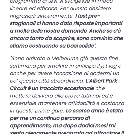
programma di test si svolgesse in modo
lineare ed efficace.
Per questo desidero
ringraziarli sinceramente.
I test pre-
stagionali ci hanno dato risposte importanti
a molte delle nostre domande
.
Anche se c’è
ancora tanto da scoprire, sono convinto che
stiamo costruendo su basi solide
".
"Sono arrivato a Melbourne già questo fine
settimana per smaltire in anticipo il jet lag e
anche per avere l’occasione di godermi un
po’ questa città straordinaria.
L’Albert Park
Circuit è un tracciato eccezionale
che
metterà davvero alla prova tutti noi ed è
essenziale mantenere affidabilità e costanza
in queste prime gare.
Lo scorso anno è stato
per me un continuo percorso di
apprendimento, ma dopo dodici mesi mi
sento pienamente preparato ad affrontare il