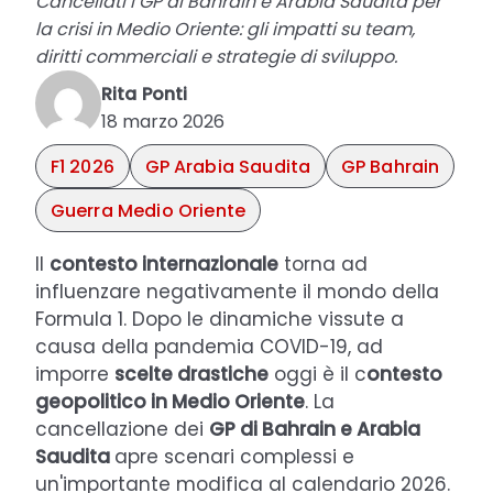
Cancellati i GP di Bahrain e Arabia Saudita per
la crisi in Medio Oriente: gli impatti su team,
diritti commerciali e strategie di sviluppo.
Rita Ponti
18 marzo 2026
F1 2026
GP Arabia Saudita
GP Bahrain
Guerra Medio Oriente
Il
contesto internazionale
torna ad
influenzare negativamente il mondo della
Formula 1. Dopo le dinamiche vissute a
causa della pandemia COVID-19, ad
imporre
scelte drastiche
oggi è il c
ontesto
geopolitico in Medio Oriente
. La
cancellazione dei
GP di Bahrain e Arabia
Saudita
apre scenari complessi e
un'importante modifica al calendario 2026.