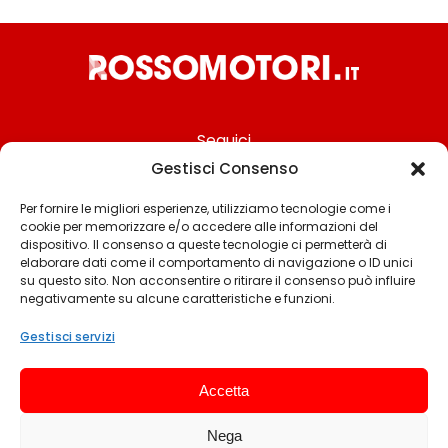
Seguici
Gestisci Consenso
Per fornire le migliori esperienze, utilizziamo tecnologie come i
cookie per memorizzare e/o accedere alle informazioni del
Chi siamo
dispositivo. Il consenso a queste tecnologie ci permetterà di
elaborare dati come il comportamento di navigazione o ID unici
Contattaci
su questo sito. Non acconsentire o ritirare il consenso può influire
negativamente su alcune caratteristiche e funzioni.
Termini & Condizioni
Cookie policy
Gestisci servizi
Privacy policy
Accetta
Cookie settings
Nega