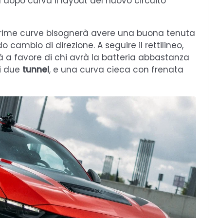
 dopo curva il layout del nuovo circuito
e prime curve bisognerà avere una buona tenuta
 cambio di direzione. A seguire il rettilineo,
 a favore di chi avrà la batteria abbastanza
ei due
tunnel
, e una curva cieca con frenata