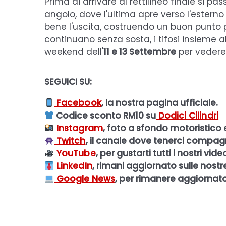
Prima di arrivare al rettilineo finale si 
angolo, dove l'ultima apre verso l'esterno
bene l'uscita, costruendo un buon punto pe
continuano senza sosta, i tifosi insieme al
weekend dell'
11 e 13 Settembre
per vedere 
SEGUICI SU:
Facebook
, la nostra pagina ufficiale.
Codice sconto RM10 su
Dodici Cilindri
Instagram
, foto a sfondo motoristico 
Twitch
, il canale dove tenerci compagn
YouTube
, per gustarti tutti i nostri vide
LinkedIn
, rimani aggiornato sulle nostr
Google News
, per rimanere aggiornato