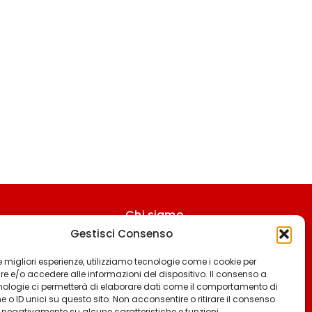
Chi siamo
Gestisci Consenso
Contattaci
Termini & Condizioni
 le migliori esperienze, utilizziamo tecnologie come i cookie per
 e/o accedere alle informazioni del dispositivo. Il consenso a
Cookie policy
nologie ci permetterà di elaborare dati come il comportamento di
 o ID unici su questo sito. Non acconsentire o ritirare il consenso
Privacy policy
e negativamente su alcune caratteristiche e funzioni.