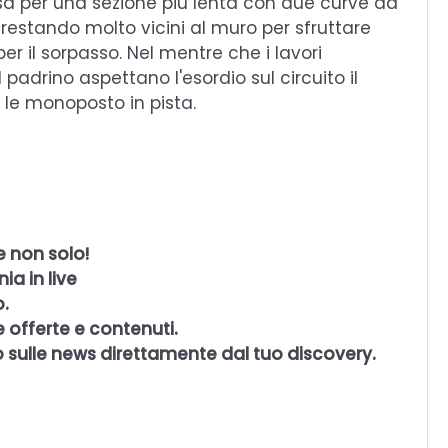
passa per una sezione più lenta con due curve ad
 restando molto vicini al muro per sfruttare
r il sorpasso. Nel mentre che i lavori
 padrino aspettano l'esordio sul circuito il
le monoposto in pista.
e non solo!
ia in live
o.
e offerte e contenuti.
 sulle news direttamente dal tuo discovery.