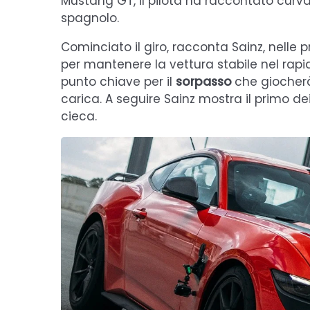
Mustang GT, il pilota ha raccontato curva
spagnolo.
Cominciato il giro, racconta Sainz, nell
per mantenere la vettura stabile nel rapido
punto chiave per il
sorpasso
che giocherà
carica. A seguire Sainz mostra il primo d
cieca.