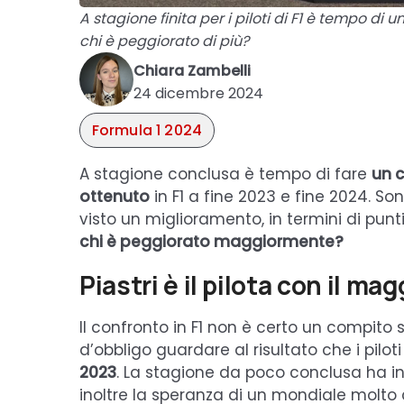
A stagione finita per i piloti di F1 è tempo di u
chi è peggiorato di più?
Chiara Zambelli
24 dicembre 2024
Formula 1 2024
A stagione conclusa è tempo di fare
un c
ottenuto
in F1 a fine 2023 e fine 2024. So
visto un miglioramento, in termini di punti
chi è peggiorato maggiormente?
Piastri è il pilota con il m
Il confronto in F1 non è certo un compito
d’obbligo guardare al risultato che i pilot
2023
. La stagione da poco conclusa ha in
inoltre la speranza di un mondiale molto