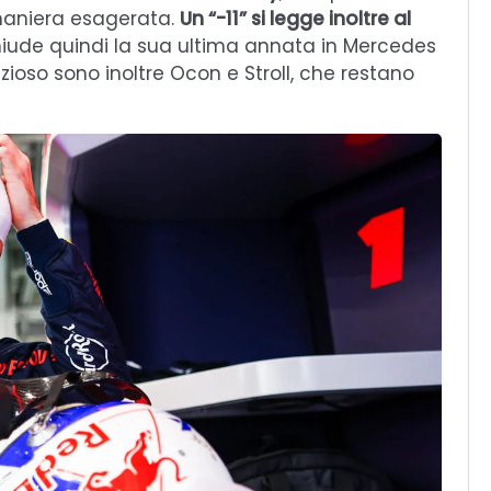
 maniera esagerata.
Un “-11” si legge inoltre al
iude quindi la sua ultima annata in Mercedes
zioso sono inoltre Ocon e Stroll, che restano