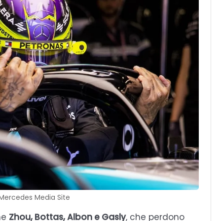
 Mercedes Media Site
ome
Zhou, Bottas, Albon e Gasly
, che perdono