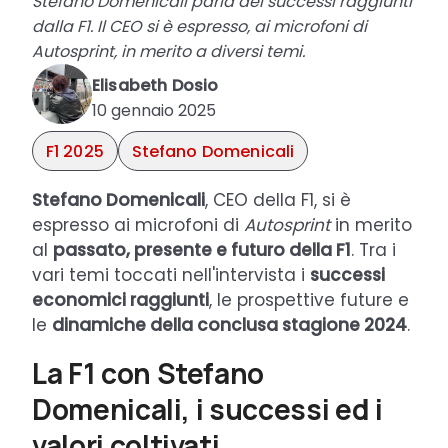
Stefano Domenicali parla dei successi raggiunti
dalla F1. Il CEO si è espresso, ai microfoni di
Autosprint, in merito a diversi temi.
Elisabeth Dosio
10 gennaio 2025
F1 2025
Stefano Domenicali
Stefano Domenicali
, CEO della F1, si è
espresso ai microfoni di
Autosprint
in merito
al
passato, presente e futuro della F1
. Tra i
vari temi toccati nell'intervista i
successi
economici raggiunti
, le prospettive future e
le
dinamiche della conclusa stagione 2024
.
La F1 con Stefano
Domenicali, i successi ed i
valori coltivati