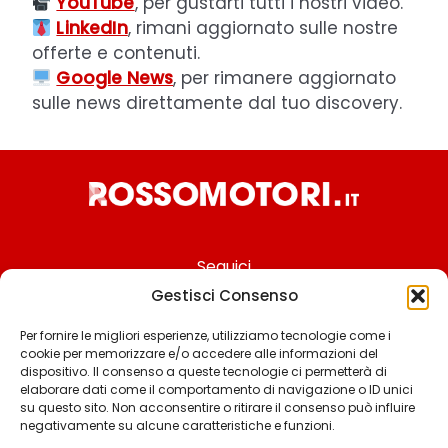
YouTube
, per gustarti tutti i nostri video.
LinkedIn
, rimani aggiornato sulle nostre
offerte e contenuti.
Google News
, per rimanere aggiornato
sulle news direttamente dal tuo discovery.
Seguici
Gestisci Consenso
Per fornire le migliori esperienze, utilizziamo tecnologie come i
cookie per memorizzare e/o accedere alle informazioni del
Chi siamo
dispositivo. Il consenso a queste tecnologie ci permetterà di
elaborare dati come il comportamento di navigazione o ID unici
Contattaci
su questo sito. Non acconsentire o ritirare il consenso può influire
negativamente su alcune caratteristiche e funzioni.
Termini & Condizioni