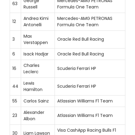
George
Mercedes-AMG PETRONAS
63
Russell
Formula One Team
Andrea Kimi
Mercedes-AMG PETRONAS
12
Antonelli
Formula One Team
Max
3
Oracle Red Bull Racing
Verstappen
6
Isack Hadjar
Oracle Red Bull Racing
Charles
16
Scuderia Ferrari HP
Leclerc
Lewis
44
Scuderia Ferrari HP
Hamilton
55
Carlos Sainz
Atlassian Williams F1 Team
Alexander
23
Atlassian Williams F1 Team
Albon
Visa CashApp Racing Bulls F1
30
Liam Lawson