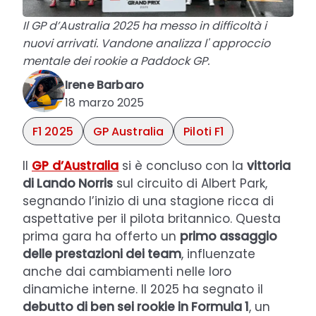
Il GP d’Australia 2025 ha messo in difficoltà i
nuovi arrivati. Vandone analizza l' approccio
mentale dei rookie a Paddock GP.
Irene Barbaro
18 marzo 2025
F1 2025
GP Australia
Piloti F1
Il
GP d’Australia
si è concluso con la
vittoria
di Lando Norris
sul circuito di Albert Park,
segnando l’inizio di una stagione ricca di
aspettative per il pilota britannico. Questa
prima gara ha offerto un
primo assaggio
delle prestazioni dei team
, influenzate
anche dai cambiamenti nelle loro
dinamiche interne. Il 2025 ha segnato il
debutto di ben sei rookie in Formula 1
, un