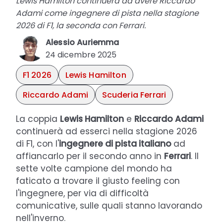
Lewis Hamilton continuerà ad avere Riccardo
Adami come ingegnere di pista nella stagione
2026 di F1, la seconda con Ferrari.
Alessio Auriemma
24 dicembre 2025
F1 2026
Lewis Hamilton
Riccardo Adami
Scuderia Ferrari
La coppia
Lewis Hamilton
e
Riccardo Adami
continuerà ad esserci nella stagione 2026
di F1, con l'
ingegnere di pista italiano
ad
affiancarlo per il secondo anno in
Ferrari
. Il
sette volte campione del mondo ha
faticato a trovare il giusto feeling con
l'ingegnere, per via di difficoltà
comunicative, sulle quali stanno lavorando
nell'inverno.