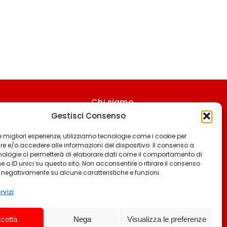
Chi siamo
Gestisci Consenso
Contattaci
Termini & Condizioni
 le migliori esperienze, utilizziamo tecnologie come i cookie per
 e/o accedere alle informazioni del dispositivo. Il consenso a
Cookie policy
nologie ci permetterà di elaborare dati come il comportamento di
 o ID unici su questo sito. Non acconsentire o ritirare il consenso
Privacy policy
e negativamente su alcune caratteristiche e funzioni.
Cookie settings
rvizi
cetta
Nega
Visualizza le preferenze