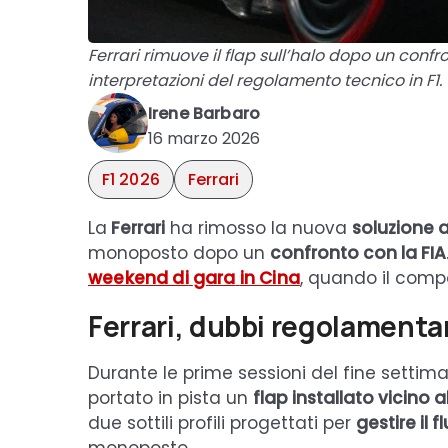
Ferrari rimuove il flap sull’halo dopo un confro
interpretazioni del regolamento tecnico in F1.
Irene Barbaro
16 marzo 2026
F1 2026
Ferrari
La
Ferrari
ha rimosso la nuova
soluzione 
monoposto dopo un
confronto con la FIA
weekend di
gara
in Cina
, quando il compo
Ferrari, dubbi regolamentari
Durante le prime sessioni del fine settim
portato in pista un
flap installato vicino 
due sottili profili progettati per
gestire il f