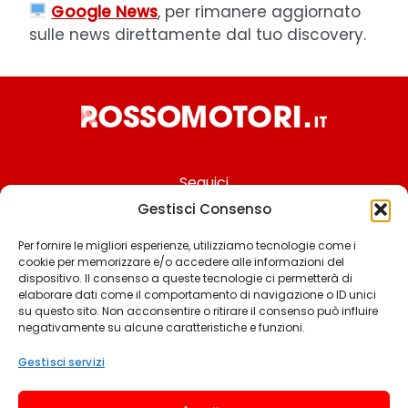
Google News
, per rimanere aggiornato
sulle news direttamente dal tuo discovery.
Seguici
Gestisci Consenso
Per fornire le migliori esperienze, utilizziamo tecnologie come i
cookie per memorizzare e/o accedere alle informazioni del
Chi siamo
dispositivo. Il consenso a queste tecnologie ci permetterà di
elaborare dati come il comportamento di navigazione o ID unici
Contattaci
su questo sito. Non acconsentire o ritirare il consenso può influire
negativamente su alcune caratteristiche e funzioni.
Termini & Condizioni
Cookie policy
Gestisci servizi
Privacy policy