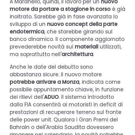
A Maranello, quindi, il lavoro per un
nuovo
motore da portare a stagione in corso
è già
inoltrato. Sarebbe già in fase avanzata lo
sviluppo di un
nuovo concept della parte
endotermica
, che starebbe girando sul
banco dinamico. Il componente aggiornato
prevederebbe novità sui
materiali
utilizzati,
ma soprattutto nell'
architettura
.
Anche le date del debutto sono
abbastanza sicure. Il nuovo motore
potrebbe arrivare a Monza
, indicata come
possibile appuntamento chiave, in funzione
dei rilievi dell'
ADUO
. Il sistema introdotto
dalla FIA consentirà ai motoristi in deficit di
prestazioni di recuperare terreno sul fronte
delle power unit. Qualora i Gran Premi del
Bahrain o dell'Arabia Saudita dovessero
rimanere nel calendario, la novità potrebbe