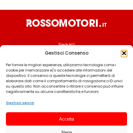
Seguici
Gestisci Consenso
Per fornire le migliori esperienze, utilizziamo tecnologie come i
cookie per memorizzare e/o accedere alle informazioni del
Chi siamo
dispositivo. Il consenso a queste tecnologie ci permetterà di
elaborare dati come il comportamento di navigazione o ID unici
Contattaci
su questo sito. Non acconsentire o ritirare il consenso può influire
negativamente su alcune caratteristiche e funzioni.
Termini & Condizioni
Cookie policy
Gestisci servizi
Privacy policy
Accetta
Cookie settings
Nega