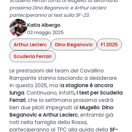
Scuderia Ferrari torna al Mugello: la settimana
prossima Dino Beganovic e Arthur Leclerc
parteciperanno ai test sulla SF-23.
Katia Albergo
03 maggio 2025
Arthur Leclerc
Dino Beganovic
F1 2025
Scuderia Ferrari
Le prestazioni del team del Cavallino
Rampante stanno lasciando a desiderare
in questo 2025, ma l
a stagione è ancora
lunga
. Continuano, infatti
, i test per Scuderia
Ferrari
, che la settimana prossima vedrà
ben due piloti impegnati al
Mugello
.
Dino
Beganovic e Arthur Leclerc
, entrambi già
noti nella famiglia della Rossa,
parteciperanno ai TPC alla guida della
SF-