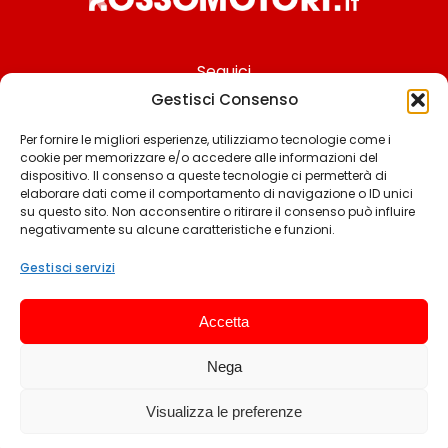
Seguici
Gestisci Consenso
Per fornire le migliori esperienze, utilizziamo tecnologie come i
cookie per memorizzare e/o accedere alle informazioni del
Chi siamo
dispositivo. Il consenso a queste tecnologie ci permetterà di
elaborare dati come il comportamento di navigazione o ID unici
Contattaci
su questo sito. Non acconsentire o ritirare il consenso può influire
negativamente su alcune caratteristiche e funzioni.
Termini & Condizioni
Cookie policy
Gestisci servizi
Privacy policy
Accetta
Cookie settings
Nega
© 2025 Rossomotori.it. Tutti i diritti riservati.
Visualizza le preferenze
Sviluppato da Andrea Frangeamore