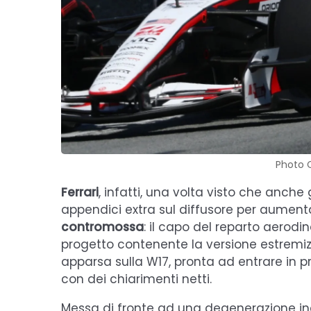
Photo C
Ferrari
, infatti, una volta visto che anche
appendici extra sul diffusore per aumenta
contromossa
: il capo del reparto aerod
progetto contenente la versione estremi
apparsa sulla W17, pronta ad entrare in p
con dei chiarimenti netti.
Messa di fronte ad una degenerazione ing