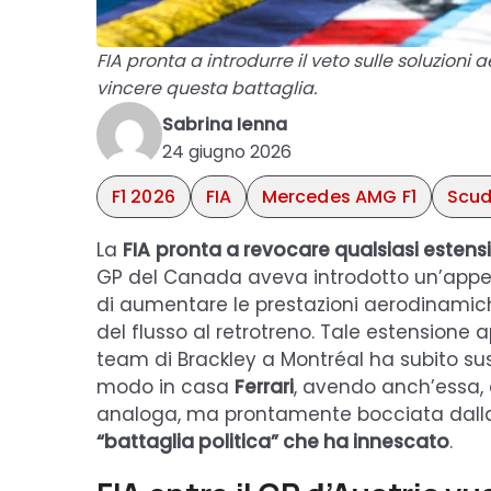
FIA pronta a introdurre il veto sulle soluzioni
vincere questa battaglia.
Sabrina Ienna
24 giugno 2026
F1 2026
FIA
Mercedes AMG F1
Scud
La
FIA
pronta a revocare qualsiasi estensi
GP del Canada aveva introdotto un’appen
di aumentare le prestazioni aerodinamiche
del flusso al retrotreno. Tale estensione
team di Brackley a Montréal ha subito susc
modo in casa
Ferrari
, avendo anch’essa, 
analoga, ma prontamente bocciata dalla
“battaglia politica” che ha innescato
.