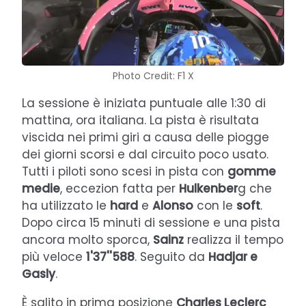
Photo Credit: F1 X
La sessione è iniziata puntuale alle 1:30 di
mattina, ora italiana. La pista è risultata
viscida nei primi giri a causa delle piogge
dei giorni scorsi e dal circuito poco usato.
Tutti i piloti sono scesi in pista con
gomme
medie
, eccezion fatta per
Hulkenber
g che
ha utilizzato le
hard
e
Alonso
con le
soft
.
Dopo circa 15 minuti di sessione e una pista
ancora molto sporca,
Sainz
realizza il tempo
più veloce
1'37''588
. Seguito da
Hadjar e
Gasly
.
È salito in prima posizione
Charles Leclerc