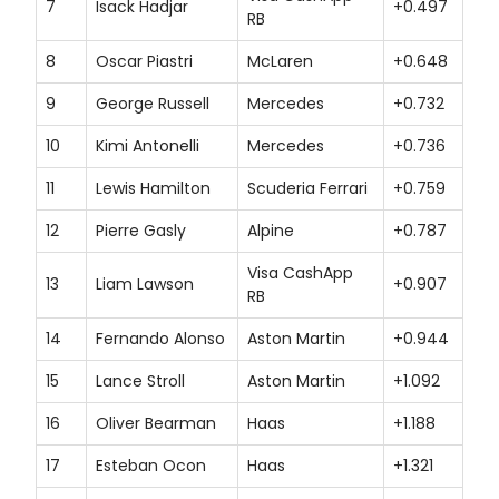
7
Isack Hadjar
+0.497
RB
8
Oscar Piastri
McLaren
+0.648
9
George Russell
Mercedes
+0.732
10
Kimi Antonelli
Mercedes
+0.736
11
Lewis Hamilton
Scuderia Ferrari
+0.759
12
Pierre Gasly
Alpine
+0.787
Visa CashApp
13
Liam Lawson
+0.907
RB
14
Fernando Alonso
Aston Martin
+0.944
15
Lance Stroll
Aston Martin
+1.092
16
Oliver Bearman
Haas
+1.188
17
Esteban Ocon
Haas
+1.321