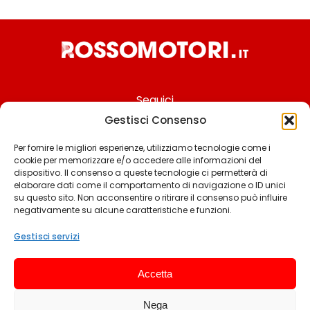
Seguici
Gestisci Consenso
Per fornire le migliori esperienze, utilizziamo tecnologie come i
cookie per memorizzare e/o accedere alle informazioni del
Chi siamo
dispositivo. Il consenso a queste tecnologie ci permetterà di
elaborare dati come il comportamento di navigazione o ID unici
Contattaci
su questo sito. Non acconsentire o ritirare il consenso può influire
negativamente su alcune caratteristiche e funzioni.
Termini & Condizioni
Cookie policy
Gestisci servizi
Privacy policy
Accetta
Cookie settings
Nega