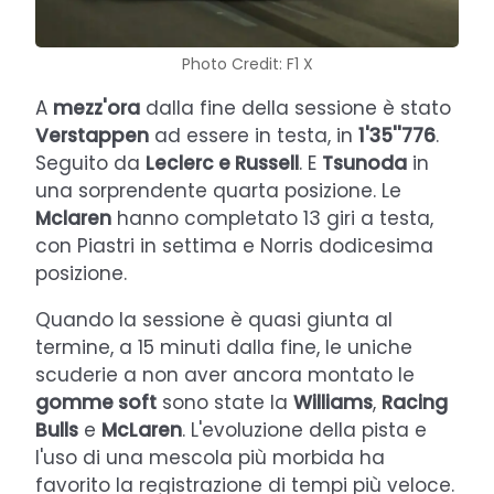
Photo Credit: F1 X
A
mezz'ora
dalla fine della sessione è stato
Verstappen
ad essere in testa, in
1'35''776
.
Seguito da
Leclerc e Russell
. E
Tsunoda
in
una sorprendente quarta posizione. Le
Mclaren
hanno completato 13 giri a testa,
con Piastri in settima e Norris dodicesima
posizione.
Quando la sessione è quasi giunta al
termine, a 15 minuti dalla fine, le uniche
scuderie a non aver ancora montato le
gomme soft
sono state la
Williams
,
Racing
Bulls
e
McLaren
. L'evoluzione della pista e
l'uso di una mescola più morbida ha
favorito la registrazione di tempi più veloce.