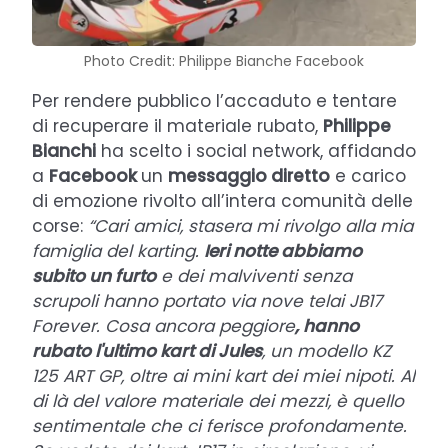
Photo Credit: Philippe Bianche Facebook
Per rendere pubblico l’accaduto e tentare
di recuperare il materiale rubato,
Philippe
Bianchi
ha scelto i social network, affidando
a
Facebook
un
messaggio diretto
e carico
di emozione rivolto all’intera comunità delle
corse:
“Cari amici, stasera mi rivolgo alla mia
famiglia del karting.
Ieri notte abbiamo
subito un furto
e dei malviventi senza
scrupoli hanno portato via nove telai JB17
Forever. Cosa ancora peggiore
, hanno
rubato l'ultimo kart di Jules
, un modello KZ
125 ART GP, oltre ai mini kart dei miei nipoti. Al
di là del valore materiale dei mezzi, è quello
sentimentale che ci ferisce profondamente.