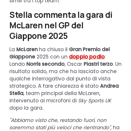
simili tra i top team.
Stella commenta la gara di
McLaren nel GP del
Giappone 2025
La
McLaren
ha chiuso il
Gran Premio del
Giappone
2025 con un
doppio podio
:
Lando
Norris secondo
, Oscar
Piastri terzo
. Un
risultato solido, ma che ha lasciato anche
qualche interrogativo dal punto di vista
strategico. A fare chiarezza è stato
Andrea
Stella
, team principal della McLaren,
intervenuto ai microfoni di
Sky Sports UK
dopo la gara.
"Abbiamo visto che, restando fuori, non
saremmo stati più veloci che rientrando"
, ha