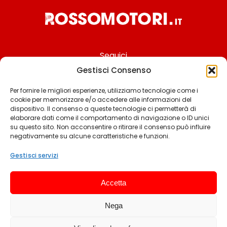
Seguici
Gestisci Consenso
Per fornire le migliori esperienze, utilizziamo tecnologie come i
cookie per memorizzare e/o accedere alle informazioni del
Chi siamo
dispositivo. Il consenso a queste tecnologie ci permetterà di
elaborare dati come il comportamento di navigazione o ID unici
Contattaci
su questo sito. Non acconsentire o ritirare il consenso può influire
negativamente su alcune caratteristiche e funzioni.
Termini & Condizioni
Cookie policy
Gestisci servizi
Privacy policy
Accetta
Cookie settings
Nega
© 2025 Rossomotori.it. Tutti i diritti riservati.