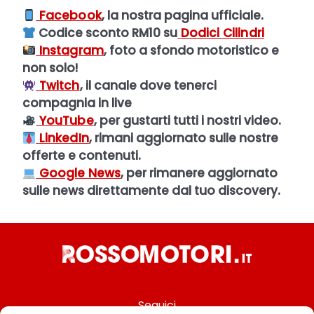
Facebook
, la nostra pagina ufficiale.
Codice sconto RM10 su
Dodici Cilindri
Instagram
, foto a sfondo motoristico e
non solo!
Twitch
, il canale dove tenerci
compagnia in live
YouTube
, per gustarti tutti i nostri video.
LinkedIn
, rimani aggiornato sulle nostre
offerte e contenuti.
Google News
, per rimanere aggiornato
sulle news direttamente dal tuo discovery.
Seguici