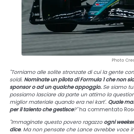
Photo Cred
"Torniamo alle solite stronzate di cui la gente con
soldi.
Nominate un pilota di Formula 1 che non sia 
sponsor o ad un qualche appoggio.
Se siamo tutt
possiamo lasciare da parte un attimo la question
miglior materiale quando era nei kart'.
Quale mana
per il talento che gestisce
?"
ha commentato Rosat
"Immaginate questo povero ragazzo
ogni weeken
dice
. Ma non pensate che Lance avrebbe voce in 