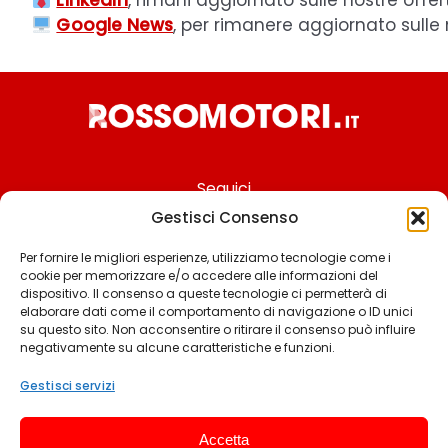
LinkedIn
, rimani aggiornato sulle nostre offer
Google News
, per rimanere aggiornato sulle
Seguici
Gestisci Consenso
Per fornire le migliori esperienze, utilizziamo tecnologie come i
cookie per memorizzare e/o accedere alle informazioni del
Chi siamo
dispositivo. Il consenso a queste tecnologie ci permetterà di
elaborare dati come il comportamento di navigazione o ID unici
Contattaci
su questo sito. Non acconsentire o ritirare il consenso può influire
negativamente su alcune caratteristiche e funzioni.
Termini & Condizioni
Cookie policy
Gestisci servizi
Privacy policy
Accetta