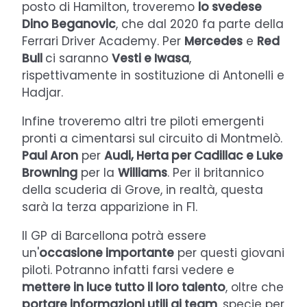
posto di Hamilton, troveremo
lo svedese
Dino Beganovic
, che dal 2020 fa parte della
Ferrari Driver Academy. Per
Mercedes
e
Red
Bull
ci saranno
Vesti e Iwasa
,
rispettivamente in sostituzione di Antonelli e
Hadjar.
Infine troveremo altri tre piloti emergenti
pronti a cimentarsi sul circuito di Montmelò.
Paul Aron
per
Audi, Herta per Cadillac e Luke
Browning
per la
Williams
. Per il britannico
della scuderia di Grove, in realtà, questa
sarà la terza apparizione in F1.
Il GP di Barcellona potrà essere
un'
occasione importante
per questi giovani
piloti. Potranno infatti farsi vedere e
mettere in luce tutto il loro talento
, oltre che
portare informazioni utili ai team
, specie per