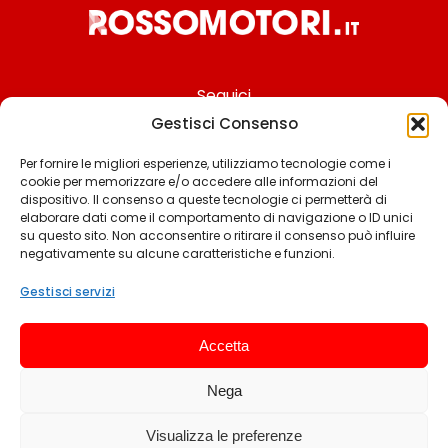
Seguici
Gestisci Consenso
Per fornire le migliori esperienze, utilizziamo tecnologie come i
cookie per memorizzare e/o accedere alle informazioni del
Chi siamo
dispositivo. Il consenso a queste tecnologie ci permetterà di
elaborare dati come il comportamento di navigazione o ID unici
Contattaci
su questo sito. Non acconsentire o ritirare il consenso può influire
negativamente su alcune caratteristiche e funzioni.
Termini & Condizioni
Cookie policy
Gestisci servizi
Privacy policy
Accetta
Cookie settings
Nega
© 2025 Rossomotori.it. Tutti i diritti riservati.
Visualizza le preferenze