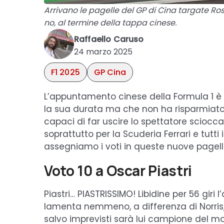
Arrivano le pagelle del GP di Cina targate Rosso
no, al termine della tappa cinese.
Raffaello Caruso
24 marzo 2025
F1 2025
GP Cina
L’appuntamento cinese della Formula 1 è s
la sua durata ma che non ha risparmiato c
capaci di far uscire lo spettatore scioccat
soprattutto per la Scuderia Ferrari e tutti
assegniamo i voti in queste nuove pagelli
Voto 10 a Oscar Piastri
Piastri… PIASTRISSIMO! Libidine per 56 giri
lamenta nemmeno, a differenza di Norris,
salvo imprevisti sarà lui campione del mo