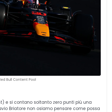
Red Bull Content Pool
) e si contano soltanto zero punti più una
 Flavio Briatore non osiamo pensare come possa