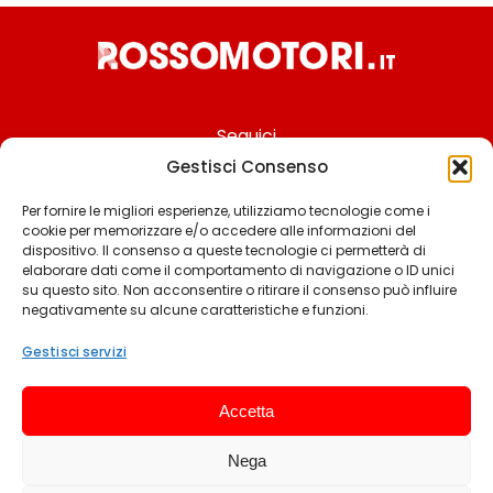
Seguici
Gestisci Consenso
Per fornire le migliori esperienze, utilizziamo tecnologie come i
cookie per memorizzare e/o accedere alle informazioni del
Chi siamo
dispositivo. Il consenso a queste tecnologie ci permetterà di
elaborare dati come il comportamento di navigazione o ID unici
Contattaci
su questo sito. Non acconsentire o ritirare il consenso può influire
negativamente su alcune caratteristiche e funzioni.
Termini & Condizioni
Cookie policy
Gestisci servizi
Privacy policy
Accetta
Cookie settings
Nega