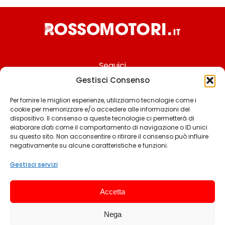
Seguici
Gestisci Consenso
Per fornire le migliori esperienze, utilizziamo tecnologie come i
cookie per memorizzare e/o accedere alle informazioni del
Chi siamo
dispositivo. Il consenso a queste tecnologie ci permetterà di
elaborare dati come il comportamento di navigazione o ID unici
Contattaci
su questo sito. Non acconsentire o ritirare il consenso può influire
negativamente su alcune caratteristiche e funzioni.
Termini & Condizioni
Cookie policy
Gestisci servizi
Privacy policy
Accetta
Cookie settings
Nega