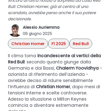
Ancora un'altra notizia a sorpresa da casa Red
Bull: Christian Horner, già al centro di uno
scandalo, avrebbe perso anche il suo potere
decisionale.
Alessio Auriemma
06 giugno 2025
Christian Horner
F1 2025
Red Bull
Il clima torna
incandescente ai vertici della
Red Bull
: secondo quanto giunge dalla
Germania e dai Bassi,
Chalerm Yoovidhya
-
azionista di riferimento dell’azienda -
avrebbe deciso di ridurre sensibilmente
l’influenza di
Christian Horner
, dopo mesi di
tensioni interne e scelte controverse.
Adesso la situazione a Milton Keynes
comincia a diventare estremamente