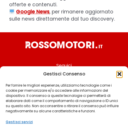
offerte e contenuti.
Google News
, per rimanere aggiornato
sulle news direttamente dal tuo discovery.
Seguici
Gestisci Consenso
Per fornire le migliori esperienze, utilizziamo tecnologie come i
cookie per memorizzare e/o accedere alle informazioni del
Chi siamo
dispositivo. Il consenso a queste tecnologie ci permetterà di
elaborare dati come il comportamento di navigazione o ID unici
Contattaci
su questo sito. Non acconsentire o ritirare il consenso può influire
negativamente su alcune caratteristiche e funzioni.
Termini & Condizioni
Cookie policy
Gestisci servizi