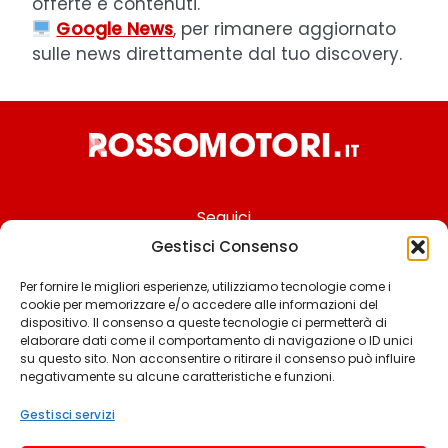
offerte e contenuti.
Google News
, per rimanere aggiornato
sulle news direttamente dal tuo discovery.
Seguici
Gestisci Consenso
Per fornire le migliori esperienze, utilizziamo tecnologie come i
cookie per memorizzare e/o accedere alle informazioni del
Chi siamo
dispositivo. Il consenso a queste tecnologie ci permetterà di
elaborare dati come il comportamento di navigazione o ID unici
Contattaci
su questo sito. Non acconsentire o ritirare il consenso può influire
negativamente su alcune caratteristiche e funzioni.
Termini & Condizioni
Cookie policy
Gestisci servizi