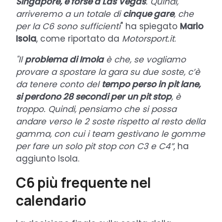
Singapore, e forse a Las Vegas
. Quindi,
arriveremo a un totale di
cinque gare
, che
per la C6 sono sufficienti
" ha spiegato
Mario
Isola
, come riportato da
Motorsport.it
.
"Il
problema di Imola
è che, se vogliamo
provare a spostare la gara su due soste, c’è
da tenere conto del
tempo perso in pit lane,
si perdono 28 secondi per un pit stop
, è
troppo. Quindi, pensiamo che si possa
andare verso le 2 soste rispetto al resto della
gamma, con cui i team gestivano le gomme
per fare un solo pit stop con C3 e C4”
, ha
aggiunto Isola.
C6 più frequente nel
calendario