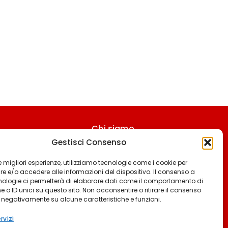
Chi siamo
Gestisci Consenso
Contattaci
Termini & Condizioni
 le migliori esperienze, utilizziamo tecnologie come i cookie per
 e/o accedere alle informazioni del dispositivo. Il consenso a
Cookie policy
nologie ci permetterà di elaborare dati come il comportamento di
 o ID unici su questo sito. Non acconsentire o ritirare il consenso
Privacy policy
e negativamente su alcune caratteristiche e funzioni.
Cookie settings
rvizi