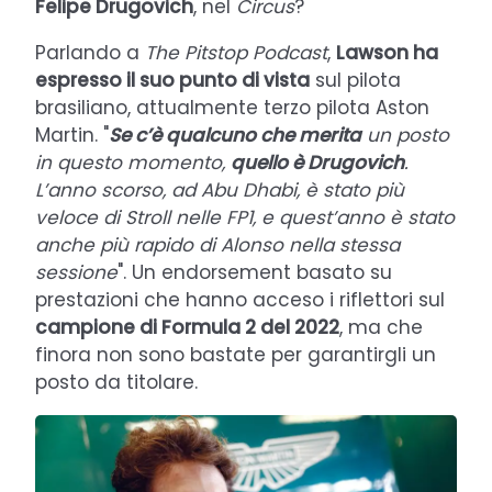
Felipe Drugovich
, nel
Circus
?
Parlando a
The Pitstop Podcast
,
Lawson ha
espresso il suo punto di vista
sul pilota
brasiliano, attualmente terzo pilota Aston
Martin. "
Se c’è qualcuno che merita
un posto
in questo momento,
quello è Drugovich
.
L’anno scorso, ad Abu Dhabi, è stato più
veloce di Stroll nelle FP1, e quest’anno è stato
anche più rapido di Alonso nella stessa
sessione
". Un endorsement basato su
prestazioni che hanno acceso i riflettori sul
campione di Formula 2 del 2022
, ma che
finora non sono bastate per garantirgli un
posto da titolare.