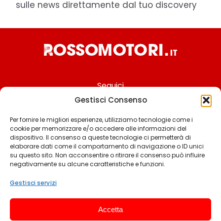
sulle news direttamente dal tuo discovery
Seguici
Gestisci Consenso
Per fornire le migliori esperienze, utilizziamo tecnologie come i
cookie per memorizzare e/o accedere alle informazioni del
Chi siamo
dispositivo. Il consenso a queste tecnologie ci permetterà di
elaborare dati come il comportamento di navigazione o ID unici
Contattaci
su questo sito. Non acconsentire o ritirare il consenso può influire
negativamente su alcune caratteristiche e funzioni.
Termini & Condizioni
Cookie policy
Gestisci servizi
Privacy policy
Accetta
Cookie settings