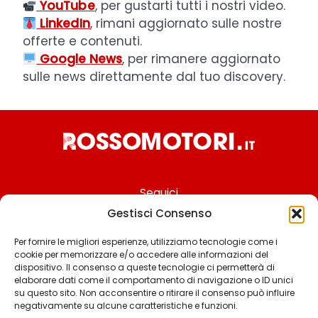
YouTube
, per gustarti tutti i nostri video.
LinkedIn
, rimani aggiornato sulle nostre
offerte e contenuti.
Google News
, per rimanere aggiornato
sulle news direttamente dal tuo discovery.
Seguici
Gestisci Consenso
Per fornire le migliori esperienze, utilizziamo tecnologie come i
cookie per memorizzare e/o accedere alle informazioni del
Chi siamo
dispositivo. Il consenso a queste tecnologie ci permetterà di
elaborare dati come il comportamento di navigazione o ID unici
Contattaci
su questo sito. Non acconsentire o ritirare il consenso può influire
negativamente su alcune caratteristiche e funzioni.
Termini & Condizioni