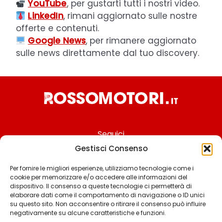
YouTube
, per gustarti tutti i nostri video.
LinkedIn
, rimani aggiornato sulle nostre
offerte e contenuti.
Google News
, per rimanere aggiornato
sulle news direttamente dal tuo discovery.
Seguici
Gestisci Consenso
Per fornire le migliori esperienze, utilizziamo tecnologie come i
cookie per memorizzare e/o accedere alle informazioni del
Chi siamo
dispositivo. Il consenso a queste tecnologie ci permetterà di
elaborare dati come il comportamento di navigazione o ID unici
Contattaci
su questo sito. Non acconsentire o ritirare il consenso può influire
negativamente su alcune caratteristiche e funzioni.
Termini & Condizioni