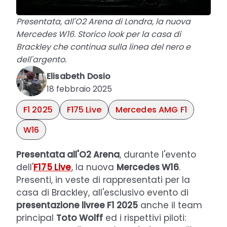
Presentata, all'O2 Arena di Londra, la nuova
Mercedes W16. Storico look per la casa di
Brackley che continua sulla linea del nero e
dell'argento.
Elisabeth Dosio
18 febbraio 2025
F1 2025
F175 Live
Mercedes AMG F1
W16
Presentata all'O2 Arena
, durante l'evento
dell'
F175 Live
, la nuova
Mercedes W16
.
Presenti, in veste di rappresentati per la
casa di Brackley, all'esclusivo evento di
presentazione livree F1 2025
anche il team
principal
Toto Wolff
ed i rispettivi piloti: