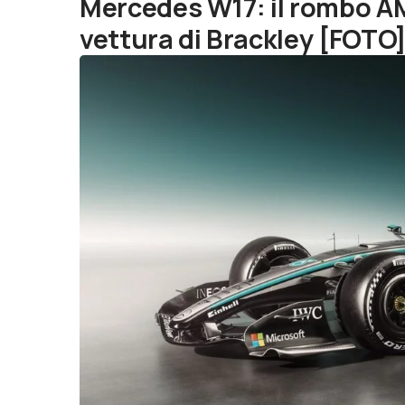
Mercedes W17: il rombo A
vettura di Brackley [FOTO