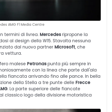
edes AMG F1 Media Centre
 termini di livrea.
Mercedes
ripropone la
ndosi al design della W15. Stavolta nessuna
enziato dal nuovo partner
Microsoft
, che
ra vettura.
lifero malese
Petronas
punta più sempre in
 armoniosamente con la linea che parte dall'ala
ella fiancata arrivando fino alle pance. In bella
zione della Stella a tre punte delle
Frecce
AMG
. La parte superiore delle fiancate
al classico logo della divisione motoristica