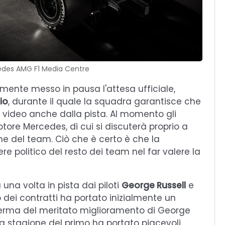
edes AMG F1 Media Centre
nte messo in pausa l'attesa ufficiale,
io
, durante il quale la squadra garantisce che
 video anche dalla pista. Al momento gli
tore Mercedes, di cui si discuterà proprio a
ne del team. Ciò che è certo è che la
e politico del resto dei team nel far valere la
una volta in pista dai piloti
George Russell
e
o dei contratti ha portato inizialmente un
nferma del meritato miglioramento di George
 La stagione del primo ha portato piacevoli