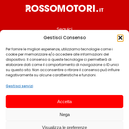
Seguici
Gestisci Consenso
Per fornire le migliori esperienze, utilizziamo tecnologie come i
cookie per memorizzare e/o accedere alle informazioni del
Chi siamo
dispositivo. Il consenso a queste tecnologie ci permetterà di
elaborare dati come il comportamento di navigazione o ID unici
Contattaci
su questo sito. Non acconsentire o ritirare il consenso può influire
negativamente su alcune caratteristiche e funzioni.
Termini & Condizioni
Cookie policy
Gestisci servizi
Privacy policy
Accetta
Cookie settings
Nega
© 2025 Rossomotori.it. Tutti i diritti riservati.
Visualizza le preferenze