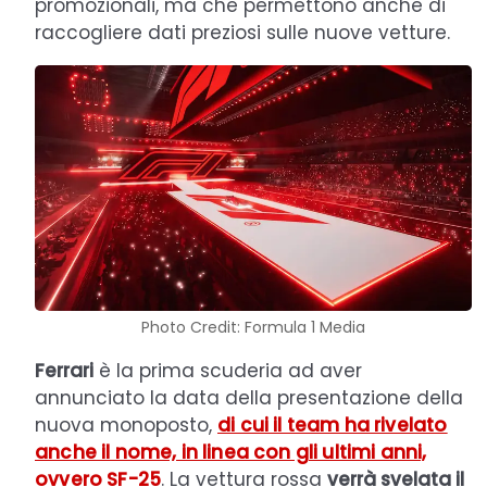
promozionali, ma che permettono anche di
raccogliere dati preziosi sulle nuove vetture.
Photo Credit: Formula 1 Media
Ferrari
è la prima scuderia ad aver
annunciato la data della presentazione della
nuova monoposto,
di cui il team ha rivelato
anche il nome, in linea con gli ultimi anni,
ovvero SF-25
. La vettura rossa
verrà svelata il