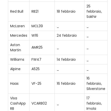
25
Red Bull
RB21
18 febbraio
febbraio,
Sakhir
McLaren
MCL39
_
_
Mercedes
W16
24 febbraio
_
Aston
AMR25
_
_
Martin
Williams
FW47
14 febbraio
_
Alpine
A525
_
_
16
Haas
VF-25
16 febbraio
febbraio,
Silverstone
Visa
17
CashApp
VCARB02
_
febbraio,
RB
Imola