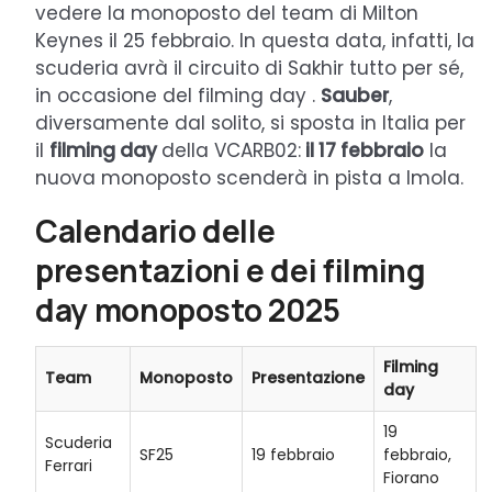
vedere la monoposto del team di Milton
Keynes il 25 febbraio. In questa data, infatti, la
scuderia avrà il circuito di Sakhir tutto per sé,
in occasione del filming day .
Sauber
,
diversamente dal solito, si sposta in Italia per
il
filming day
della VCARB02:
il 17 febbraio
la
nuova monoposto scenderà in pista a Imola.
Calendario delle
presentazioni e dei filming
day monoposto 2025
Filming
Team
Monoposto
Presentazione
day
19
Scuderia
SF25
19 febbraio
febbraio,
Ferrari
Fiorano