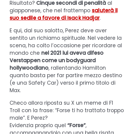
Risultato?
Cinque secondi di penalità
al
giapponese, che nel frattempo
saluterà il
suo sedile a favore di Isack Hadjar
.
E qui, dal suo salotto, Perez deve aver
sentito un richiamo spirituale. Nel vedere la
scena, ha colto l’occasione per ricordare al
mondo che
nel 2021 lui aveva difeso
Verstappen come un bodyguard
hollywoodiano
, rallentando Hamilton
quanto basta per far partire mezzo destino
(e una Safety Car) verso il primo titolo di
Max.
Checo allora riposta su X un meme di F1
Troll con la frase: “Forse ti ho trattato troppo
male”. E Perez?
Evidenzia proprio quel
“Forse”
,
accompagnandolo con una bella risata.