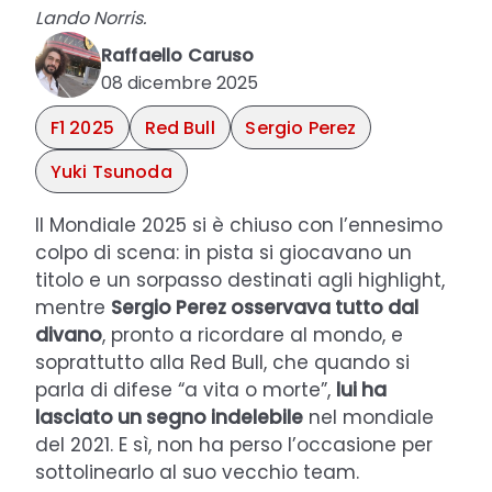
Lando Norris.
Raffaello Caruso
08 dicembre 2025
F1 2025
Red Bull
Sergio Perez
Yuki Tsunoda
Il Mondiale 2025 si è chiuso con l’ennesimo
colpo di scena: in pista si giocavano un
titolo e un sorpasso destinati agli highlight,
mentre
Sergio Perez osservava tutto dal
divano
, pronto a ricordare al mondo, e
soprattutto alla Red Bull, che quando si
parla di difese “a vita o morte”,
lui ha
lasciato un segno indelebile
nel mondiale
del 2021. E sì, non ha perso l’occasione per
sottolinearlo al suo vecchio team.