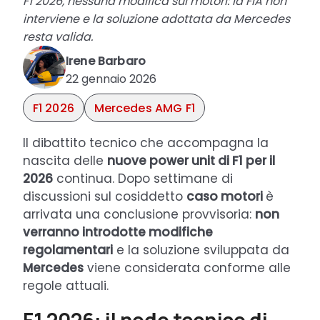
F1 2026, nessuna modifica sui motori: la FIA non
interviene e la soluzione adottata da Mercedes
resta valida.
Irene Barbaro
22 gennaio 2026
F1 2026
Mercedes AMG F1
Il dibattito tecnico che accompagna la
nascita delle
nuove power unit di F1 per il
2026
continua. Dopo settimane di
discussioni sul cosiddetto
caso motori
è
arrivata una conclusione provvisoria:
non
verranno introdotte modifiche
regolamentari
e la soluzione sviluppata da
Mercedes
viene considerata conforme alle
regole attuali.