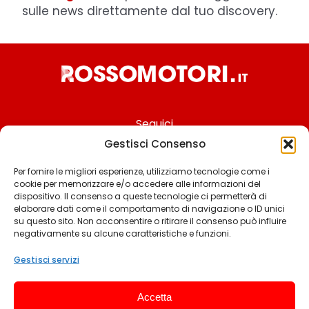
sulle news direttamente dal tuo discovery.
Seguici
Gestisci Consenso
Per fornire le migliori esperienze, utilizziamo tecnologie come i
cookie per memorizzare e/o accedere alle informazioni del
Chi siamo
dispositivo. Il consenso a queste tecnologie ci permetterà di
elaborare dati come il comportamento di navigazione o ID unici
Contattaci
su questo sito. Non acconsentire o ritirare il consenso può influire
negativamente su alcune caratteristiche e funzioni.
Termini & Condizioni
Cookie policy
Gestisci servizi
Privacy policy
Accetta
Cookie settings