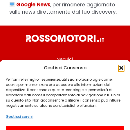
Google News
, per rimanere aggiornato
sulle news direttamente dal tuo discovery.
Seguici
Gestisci Consenso
Per fornire le migliori esperienze, utilizziamo tecnologie come i
cookie per memorizzare e/o accedere alle informazioni del
Chi siamo
dispositivo. Il consenso a queste tecnologie ci permetterà di
elaborare dati come il comportamento di navigazione o ID unici
Contattaci
su questo sito. Non acconsentire o ritirare il consenso può influire
negativamente su alcune caratteristiche e funzioni.
Termini & Condizioni
Cookie policy
Gestisci servizi
Privacy policy