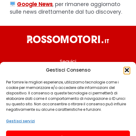
Google News
, per rimanere aggiornato
sulle news direttamente dal tuo discovery.
Seguici
Gestisci Consenso
Per fornire le migliori esperienze, utilizziamo tecnologie come i
cookie per memorizzare e/o accedere alle informazioni del
Chi siamo
dispositivo. Il consenso a queste tecnologie ci permetterà di
elaborare dati come il comportamento di navigazione o ID unici
Contattaci
su questo sito. Non acconsentire o ritirare il consenso può influire
negativamente su alcune caratteristiche e funzioni.
Termini & Condizioni
Cookie policy
Gestisci servizi
Privacy policy