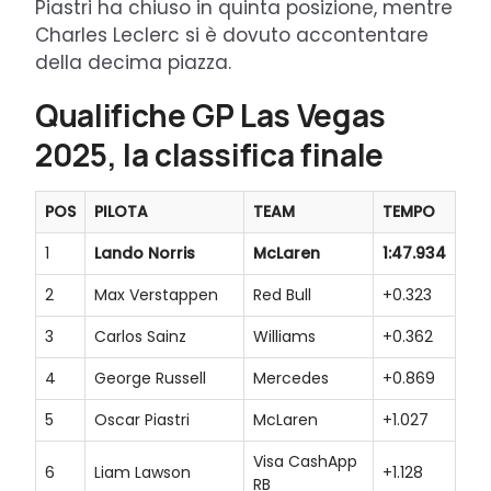
Piastri ha chiuso in quinta posizione, mentre
Charles Leclerc si è dovuto accontentare
della decima piazza.
Qualifiche GP Las Vegas
2025, la classifica finale
POS
PILOTA
TEAM
TEMPO
1
Lando Norris
McLaren
1:47.934
2
Max Verstappen
Red Bull
+0.323
3
Carlos Sainz
Williams
+0.362
4
George Russell
Mercedes
+0.869
5
Oscar Piastri
McLaren
+1.027
Visa CashApp
6
Liam Lawson
+1.128
RB