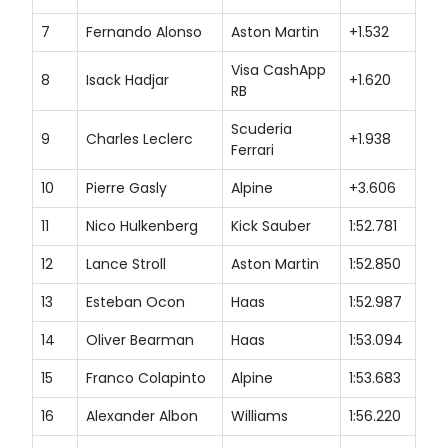
7
Fernando Alonso
Aston Martin
+1.532
Visa CashApp
8
Isack Hadjar
+1.620
RB
Scuderia
9
Charles Leclerc
+1.938
Ferrari
10
Pierre Gasly
Alpine
+3.606
11
Nico Hulkenberg
Kick Sauber
1:52.781
12
Lance Stroll
Aston Martin
1:52.850
13
Esteban Ocon
Haas
1:52.987
14
Oliver Bearman
Haas
1:53.094
15
Franco Colapinto
Alpine
1:53.683
16
Alexander Albon
Williams
1:56.220