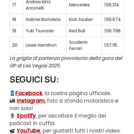
Andrea Kimi
17
Mercedes
1:56.314
Antonelli
18
Gabriel Bortoleto
Kick Sauber
1:56.674
19
Yuki Tsunoda
Red Bull
1:56.798
Scuderia
20
Lewis Hamilton
1:57.115
Ferrari
La griglia di partenza provvisoria della gara del
GP di Las Vegas 2025.
SEGUICI SU:
Facebook
, la nostra pagina ufficiale.
Instagram
, foto a sfondo motoristico e
non solo!
Spotify
, per ascoltare il meglio dei
podcast in cuffia.
YouTube
, per gustarti tutti i nostri video.