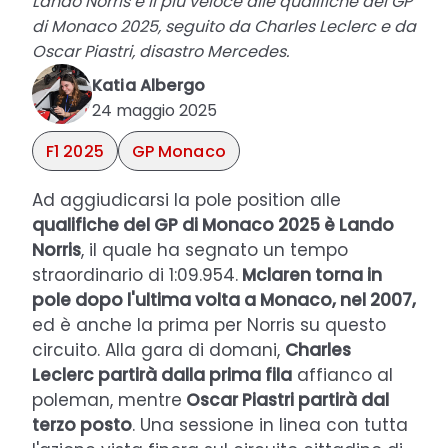
Lando Norris è il più veloce alle qualifiche del GP
di Monaco 2025, seguito da Charles Leclerc e da
Oscar Piastri, disastro Mercedes.
Katia Albergo
24 maggio 2025
F1 2025
GP Monaco
Ad aggiudicarsi la pole position alle
qualifiche del GP di Monaco 2025 è Lando
Norris
, il quale ha segnato un tempo
straordinario di 1:09.954.
Mclaren torna in
pole dopo l'ultima volta a Monaco, nel 2007,
ed è anche la prima per Norris su questo
circuito. Alla gara di domani,
Charles
Leclerc partirà dalla prima fila
affianco al
poleman, mentre
Oscar Piastri partirà dal
terzo posto
. Una sessione in linea con tutta