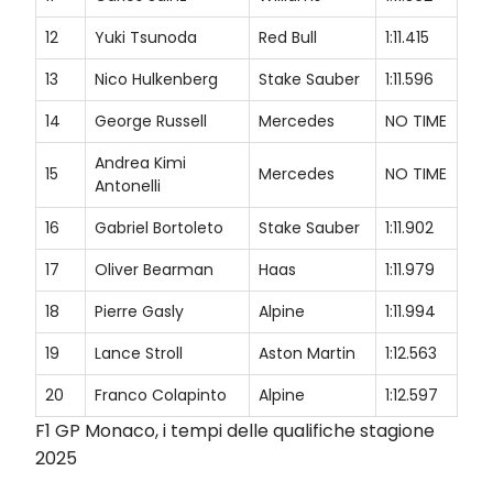
12
Yuki Tsunoda
Red Bull
1:11.415
13
Nico Hulkenberg
Stake Sauber
1:11.596
14
George Russell
Mercedes
NO TIME
Andrea Kimi
15
Mercedes
NO TIME
Antonelli
16
Gabriel Bortoleto
Stake Sauber
1:11.902
17
Oliver Bearman
Haas
1:11.979
18
Pierre Gasly
Alpine
1:11.994
19
Lance Stroll
Aston Martin
1:12.563
20
Franco Colapinto
Alpine
1:12.597
F1 GP Monaco, i tempi delle qualifiche stagione
2025