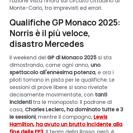
l'azione vista finora sul circuito cittadino di
Monte-Carlo, tra imprevisti ed errori.
Qualifiche GP Monaco 2025:
Norris è il più veloce,
disastro Mercedes
Il weekend del
GP di Monaco 2025
si sta
dimostrando, come ogni anno,
uno
spettacolo all'ennesima potenza
, e ora i
piloti tornano in pista per le qualifiche. Le
sessioni di prove libere si sono rivelate
decisamente movimentate, con
tanti
incidenti
tra le monoposto. Il padrone di
casa,
Charles Leclerc, ha dominato tutte e 3
le sessioni
, mentre il compagno,
Lewis
Hamilton, ha avuto un brutto incidente alla
fine delle FP3
. Il team della Rossa, però, è