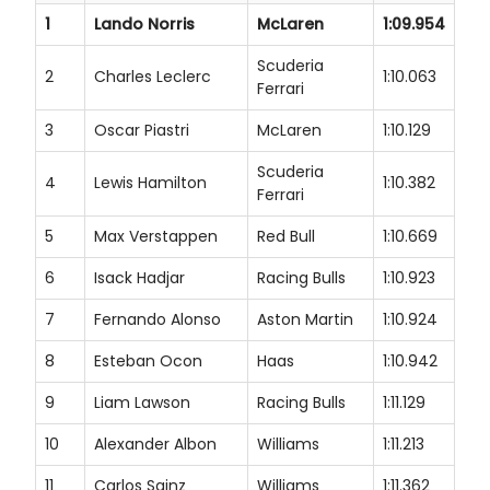
1
Lando Norris
McLaren
1:09.954
Scuderia
2
Charles Leclerc
1:10.063
Ferrari
3
Oscar Piastri
McLaren
1:10.129
Scuderia
4
Lewis Hamilton
1:10.382
Ferrari
5
Max Verstappen
Red Bull
1:10.669
6
Isack Hadjar
Racing Bulls
1:10.923
7
Fernando Alonso
Aston Martin
1:10.924
8
Esteban Ocon
Haas
1:10.942
9
Liam Lawson
Racing Bulls
1:11.129
10
Alexander Albon
Williams
1:11.213
11
Carlos Sainz
Williams
1:11.362