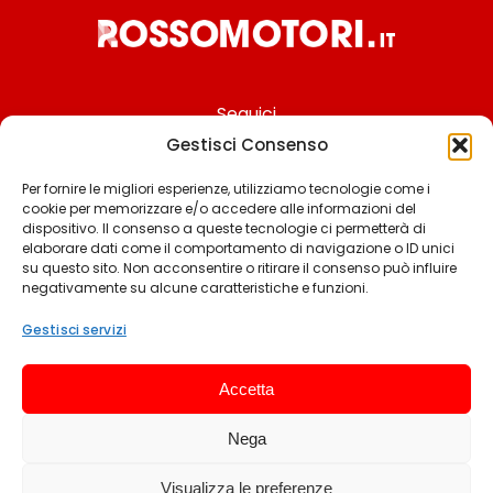
Seguici
Gestisci Consenso
Per fornire le migliori esperienze, utilizziamo tecnologie come i
cookie per memorizzare e/o accedere alle informazioni del
Chi siamo
dispositivo. Il consenso a queste tecnologie ci permetterà di
elaborare dati come il comportamento di navigazione o ID unici
Contattaci
su questo sito. Non acconsentire o ritirare il consenso può influire
negativamente su alcune caratteristiche e funzioni.
Termini & Condizioni
Cookie policy
Gestisci servizi
Privacy policy
Accetta
Cookie settings
Nega
© 2025 Rossomotori.it. Tutti i diritti riservati.
Visualizza le preferenze